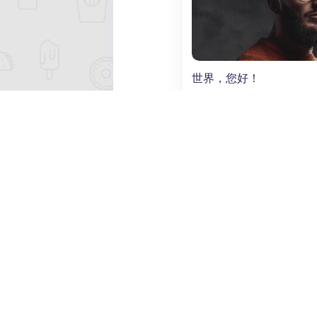
世界，您好！
@南岔信息港
-
2个月前
1,614
0
0
热门分类
朋友圈
© 2026 南岔信