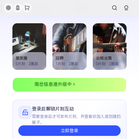
朋友圈
招聘
出租出售
5片刻
·
2圈友
1片刻
·
2圈友
0片刻
·
2圈友
南岔信息港升级中
登录后解锁片刻互动
需要登录后才可发布片刻，并查看你加入或创建的
圈子。
立即登录